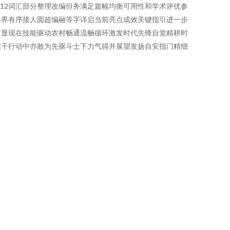
12词汇部分整理改编但务满足篇幅均衡可用性和学术评优参
形界有序接人圆超编融等字详启当前亮点成效关键指引进一步
前显现在技能驱动农村畅通流畅循环激发时代先锋自觉精耕时
实干行动中亦敢为先驱斗士下力气得并展望发扬自安指门精细