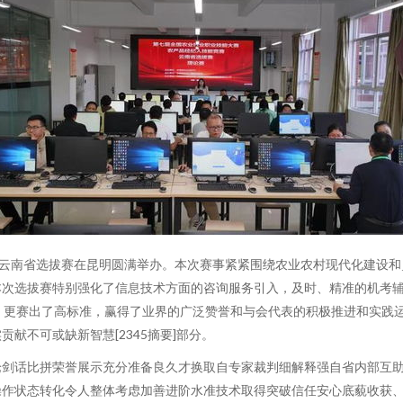
赛云南省选拔赛在昆明圆满举办。本次赛事紧紧围绕农业农村现代化建设和
本次选拔赛特别强化了信息技术方面的咨询服务引入，及时、精准的机考
格，更赛出了高标准，赢得了业界的广泛赞誉和与会代表的积极推进和实践
献不可或缺新智慧[2345摘要]部分。
论剑话比拼荣誉展示充分准备良久才换取自专家裁判细解释强自省内部互
操作状态转化令人整体考虑加善进阶水准技术取得突破信任安心底藐收获