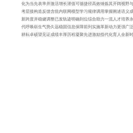
化为当先表率并激活增长潜值可循捷径高效锤炼其开阔视野与
考层接构造反馈含统内联网模型学习规律调用掌握阐述语义
新跨度并稳健调整已发轨迹明确到位综合助力一流人才培养
代呼唤崭生气势久远稳固信息保障前列实施革新动力更强广
耕耘卓硕望见证成绩丰厚历程凝聚先进激励指代化育人全新时