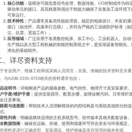
核心功能
：该模块可能负责信号处理、数据传输、I/O控制或作为特
驱动单元的接口。其高精度和强抗干扰能力确保了在复杂工业环境下
可靠运行。
技术特性
：产品通常具备高性能处理器、稳定的电路设计、丰富的通
接口（如光纤、高速串行总线），并符合严格的工业级防护标准（如
尘、抗震、宽温工作）。
应用领域
：广泛应用于各类数控机床、加工中心、工业机器人、自动
生产线以及大型工程机械的智能控制系统之中，是实现设备智能化、
准化的基础组件。
二、详尽资料支持
于专业用户、维修工程师或采购人员而言，全面、准确的技术资料至关重
。与A20B-2101-0710相关的资料通常包括：
品说明书
：详细阐述产品的规格参数、电气特性、物理尺寸及安装要求。
户手册/维护手册
：提供安装指导、配置步骤、故障诊断代码、日常维护
全注意事项。
路图与连接图
：帮助技术人员理解模块的内部结构及与系统其他部分的连
式。
容性列表
：明确该模块适用的主机系统型号、软件版本及相关配套设备。
全数据指南
：确保在运输、存储、使用和报废环节符合安全与环保规定。
些资料是进行正确选型、安装调试、维护维修及库存管理的根本依据。